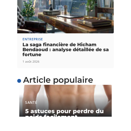
ENTREPRISE
La saga financière de Hicham
Bendaoud : analyse détaillée de sa
fortune
1 août 2026
Article populaire
SANTÉ
5 astuces pour perdre du
poids facilement
Voulez-vous perdre du poids facilement ? Au lieu
d’adopter un régime restrictif qui
…