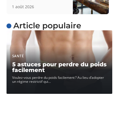
1 août 2026
Article populaire
SANTÉ
5 astuces pour perdre du poids
facilement
Voulez-vous perdre du poids facilement ? Au lieu d’adopter
un régime restrictif qui
…