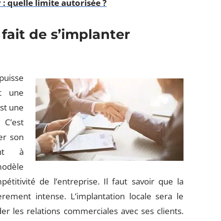
 : quelle limite autorisée ?
ait de s’implanter
puisse
it une
est une
 C’est
er son
ent à
modèle
itivité de l’entreprise. Il faut savoir que la
èrement intense. L’implantation locale sera le
 les relations commerciales avec ses clients.