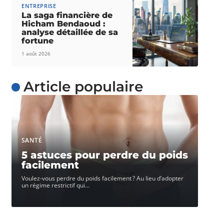
ENTREPRISE
La saga financière de
Hicham Bendaoud :
analyse détaillée de sa
fortune
1 août 2026
Article populaire
SANTÉ
5 astuces pour perdre du poids
facilement
Voulez-vous perdre du poids facilement ? Au lieu d’adopter
un régime restrictif qui
…