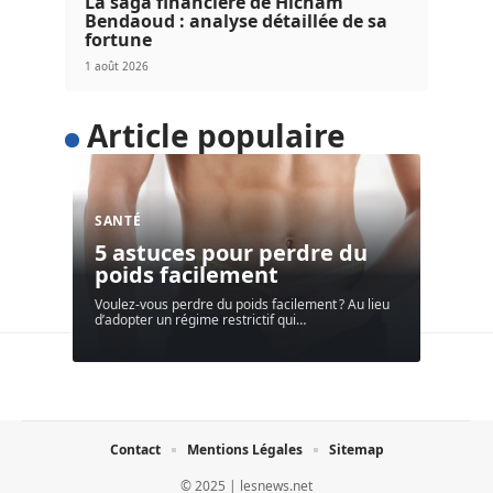
La saga financière de Hicham
Bendaoud : analyse détaillée de sa
fortune
1 août 2026
Article populaire
SANTÉ
5 astuces pour perdre du
poids facilement
Voulez-vous perdre du poids facilement ? Au lieu
d’adopter un régime restrictif qui
…
Contact
Mentions Légales
Sitemap
© 2025 | lesnews.net