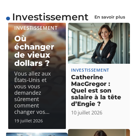
Investissement
En savoir plus
INVESTISSEMENT
Où
échanger
de vieux
dollars ?
INVESTISSEMENT
Vous allez aux
Catherine
États-Unis et
MacGregor :
vous vous
Quel est son
demandez
salaire à la tête
sûrement
d’Engie ?
comment
changer vos
…
10 juillet 2026
19 juillet 2026