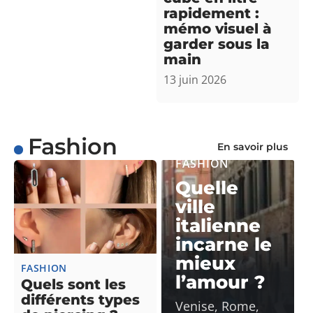
rapidement :
mémo visuel à
garder sous la
main
13 juin 2026
Fashion
En savoir plus
FASHION
Quelle
ville
italienne
incarne le
mieux
FASHION
l’amour ?
Quels sont les
différents types
Venise, Rome,