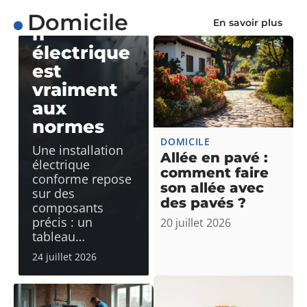
installatio
Domicile
En savoir plus
n
électrique
est
vraiment
aux
normes
DOMICILE
Une installation
Allée en pavé :
électrique
comment faire
conforme repose
son allée avec
sur des
des pavés ?
composants
précis : un
20 juillet 2026
tableau
…
24 juillet 2026