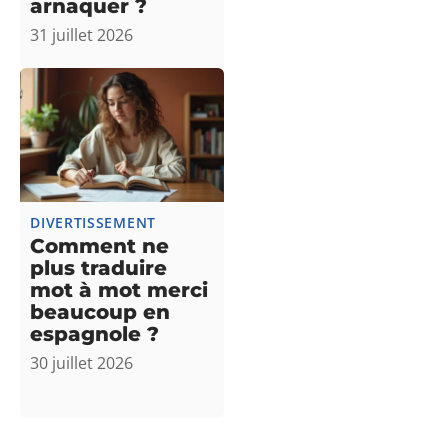
arnaquer ?
31 juillet 2026
DIVERTISSEMENT
Comment ne
plus traduire
mot à mot merci
beaucoup en
espagnole ?
DOMICILE
30 juillet 2026
Comment
vérifier si
votre