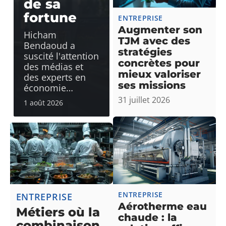
de sa
fortune
ENTREPRISE
Augmenter son
Hicham
TJM avec des
Bendaoud a
stratégies
suscité l'attention
concrètes pour
des médias et
mieux valoriser
des experts en
ses missions
économie
…
31 juillet 2026
1 août 2026
ENTREPRISE
ENTREPRISE
Aérotherme eau
Métiers où la
chaude : la
combinaison