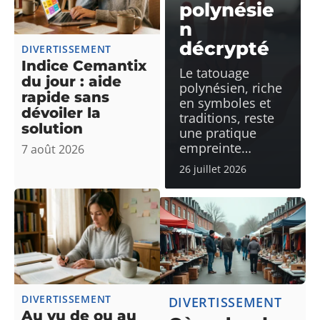
polynésie
n
décrypté
DIVERTISSEMENT
Indice Cemantix
Le tatouage
du jour : aide
polynésien, riche
rapide sans
en symboles et
dévoiler la
traditions, reste
solution
une pratique
empreinte
…
7 août 2026
26 juillet 2026
DIVERTISSEMENT
DIVERTISSEMENT
Au vu de ou au