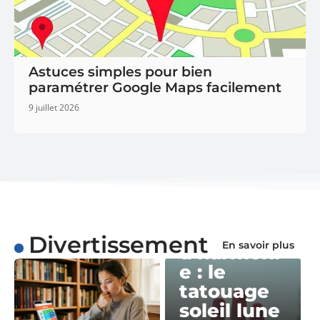
Astuces simples pour bien
paramétrer Google Maps facilement
9 juillet 2026
DIVERTISSEMENT
En quête
Divertissement
En savoir plus
d’harmoni
e : le
tatouage
soleil lune