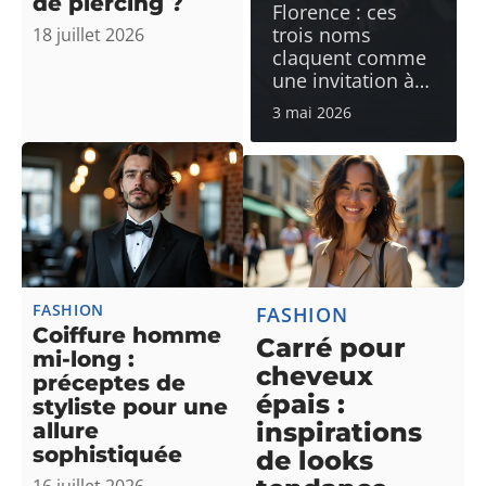
de piercing ?
Florence : ces
trois noms
18 juillet 2026
claquent comme
une invitation à
…
3 mai 2026
FASHION
FASHION
Coiffure homme
Carré pour
mi-long :
cheveux
préceptes de
épais :
styliste pour une
inspirations
allure
sophistiquée
de looks