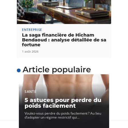
ENTREPRISE
La saga financière de Hicham
Bendaoud : analyse détaillée de sa
fortune
1 août 2026
Article populaire
SANTÉ
5 astuces pour perdre du
poids facilement
Voulez-vous perdre du poids facilement ? Au lieu
d’adopter un régime restrictif qui
…