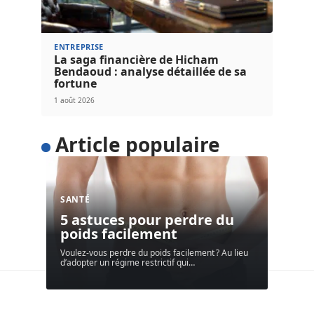
ENTREPRISE
La saga financière de Hicham
Bendaoud : analyse détaillée de sa
fortune
1 août 2026
Article populaire
SANTÉ
5 astuces pour perdre du
poids facilement
Voulez-vous perdre du poids facilement ? Au lieu
d’adopter un régime restrictif qui
…