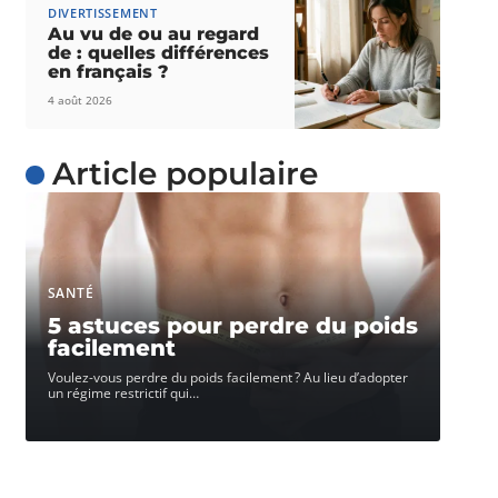
DIVERTISSEMENT
Au vu de ou au regard
de : quelles différences
en français ?
4 août 2026
Article populaire
SANTÉ
5 astuces pour perdre du poids
facilement
Voulez-vous perdre du poids facilement ? Au lieu d’adopter
un régime restrictif qui
…