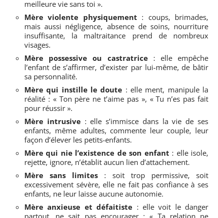
meilleure vie sans toi ».
Mère violente physiquement
: coups, brimades,
mais aussi négligence, absence de soins, nourriture
insuffisante, la maltraitance prend de nombreux
visages.
Mère possessive ou castratrice
: elle empêche
l’enfant de s’affirmer, d’exister par lui-même, de bâtir
sa personnalité.
Mère qui instille le doute
: elle ment, manipule la
réalité : « Ton père ne t’aime pas », « Tu n’es pas fait
pour réussir ».
Mère intrusive
: elle s’immisce dans la vie de ses
enfants, même adultes, commente leur couple, leur
façon d’élever les petits-enfants.
Mère qui nie l’existence de son enfant
: elle isole,
rejette, ignore, n’établit aucun lien d’attachement.
Mère sans limites
: soit trop permissive, soit
excessivement sévère, elle ne fait pas confiance à ses
enfants, ne leur laisse aucune autonomie.
Mère anxieuse et défaitiste
: elle voit le danger
partout, ne sait pas encourager : « Ta relation ne