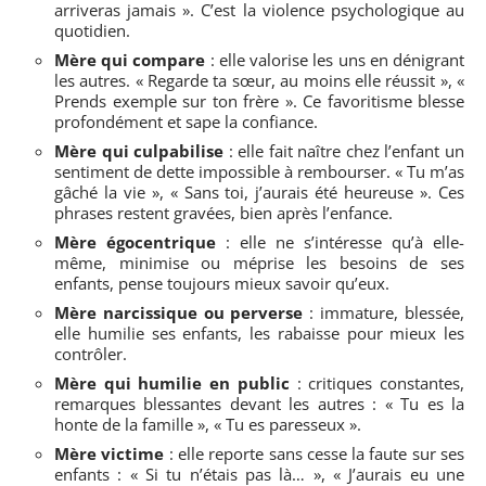
arriveras jamais ». C’est la violence psychologique au
quotidien.
Mère qui compare
: elle valorise les uns en dénigrant
les autres. « Regarde ta sœur, au moins elle réussit », «
Prends exemple sur ton frère ». Ce favoritisme blesse
profondément et sape la confiance.
Mère qui culpabilise
: elle fait naître chez l’enfant un
sentiment de dette impossible à rembourser. « Tu m’as
gâché la vie », « Sans toi, j’aurais été heureuse ». Ces
phrases restent gravées, bien après l’enfance.
Mère égocentrique
: elle ne s’intéresse qu’à elle-
même, minimise ou méprise les besoins de ses
enfants, pense toujours mieux savoir qu’eux.
Mère narcissique ou perverse
: immature, blessée,
elle humilie ses enfants, les rabaisse pour mieux les
contrôler.
Mère qui humilie en public
: critiques constantes,
remarques blessantes devant les autres : « Tu es la
honte de la famille », « Tu es paresseux ».
Mère victime
: elle reporte sans cesse la faute sur ses
enfants : « Si tu n’étais pas là… », « J’aurais eu une