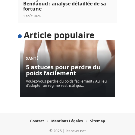
Bendaoud : analyse détaillée de sa
fortune
1 août 2026
Article populaire
SANTÉ
5 astuces pour perdre du
poids facilement
Voulez-vous perdre du poids facilement ? Au lieu
d’adopter un régime restrictif qui
…
Contact
Mentions Légales
Sitemap
© 2025 | lesnews.net