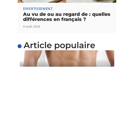
DIVERTISSEMENT
Au vu de ou au regard de : quelles
différences en français ?
4 août 2026
Article populaire
SANTÉ
5 astuces pour perdre du
poids facilement
Voulez-vous perdre du poids facilement ? Au lieu
d’adopter un régime restrictif qui
…
Contact
Mentions Légales
Sitemap