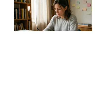
DIVERTISSEMENT
Au vu de ou au regard de : quelles
différences en français ?
4 août 2026
Article populaire
SANTÉ
5 astuces pour perdre du