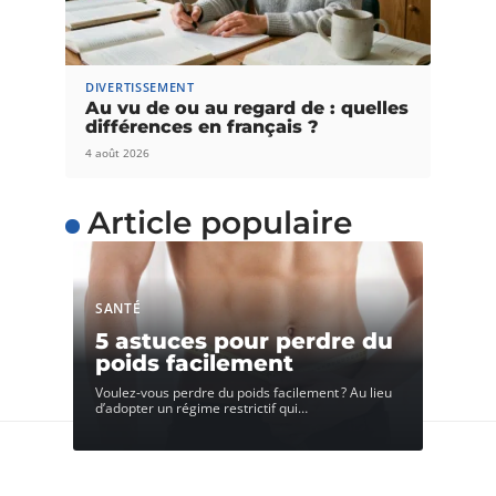
DIVERTISSEMENT
Au vu de ou au regard de : quelles
différences en français ?
4 août 2026
Article populaire
SANTÉ
5 astuces pour perdre du
poids facilement
Voulez-vous perdre du poids facilement ? Au lieu
d’adopter un régime restrictif qui
…