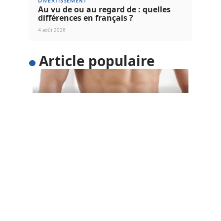
DIVERTISSEMENT
Au vu de ou au regard de : quelles
différences en français ?
4 août 2026
Article populaire
SANTÉ
5 astuces pour perdre du
poids facilement
Voulez-vous perdre du poids facilement ? Au lieu
d’adopter un régime restrictif qui
…
Contact
Mentions Légales
Sitemap
© 2025 | lesnews.net