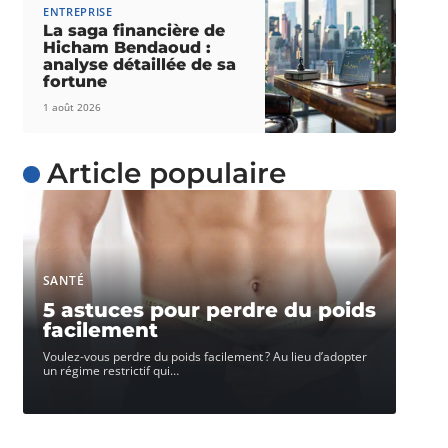
ENTREPRISE
La saga financière de
Hicham Bendaoud :
analyse détaillée de sa
fortune
1 août 2026
Article populaire
SANTÉ
5 astuces pour perdre du poids
facilement
Voulez-vous perdre du poids facilement ? Au lieu d’adopter
un régime restrictif qui
…