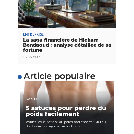
ENTREPRISE
La saga financière de Hicham
Bendaoud : analyse détaillée de sa
fortune
1 août 2026
Article populaire
SANTÉ
5 astuces pour perdre du
poids facilement
Voulez-vous perdre du poids facilement ? Au lieu
d’adopter un régime restrictif qui
…