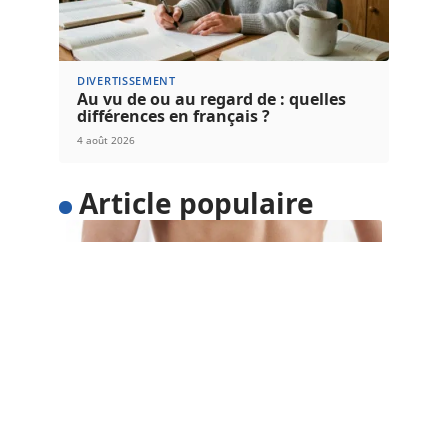
DIVERTISSEMENT
Au vu de ou au regard de : quelles
différences en français ?
4 août 2026
Article populaire
SANTÉ
5 astuces pour perdre du
poids facilement
Voulez-vous perdre du poids facilement ? Au lieu
d’adopter un régime restrictif qui
…