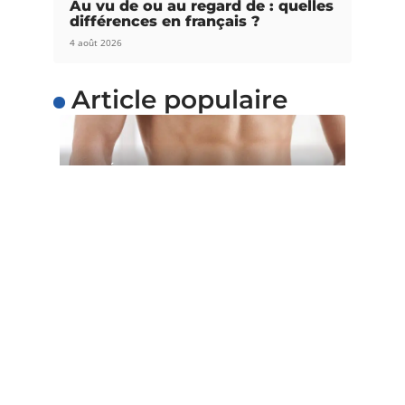
Au vu de ou au regard de : quelles
différences en français ?
4 août 2026
Article populaire
SANTÉ
5 astuces pour perdre du
poids facilement
Voulez-vous perdre du poids facilement ? Au lieu
d’adopter un régime restrictif qui
…
Contact
Mentions Légales
Sitemap
© 2025 | lesnews.net