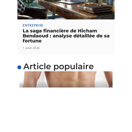
ENTREPRISE
La saga financière de Hicham
Bendaoud : analyse détaillée de sa
fortune
1 août 2026
Article populaire
SANTÉ
5 astuces pour perdre du
poids facilement
Voulez-vous perdre du poids facilement ? Au lieu
d’adopter un régime restrictif qui
…