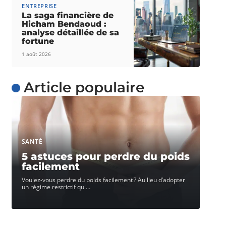
ENTREPRISE
La saga financière de
Hicham Bendaoud :
analyse détaillée de sa
fortune
1 août 2026
Article populaire
SANTÉ
5 astuces pour perdre du poids
facilement
Voulez-vous perdre du poids facilement ? Au lieu d’adopter
un régime restrictif qui
…