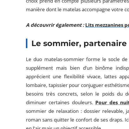
choix prend en compte plusieurs paramètres :
manière dont le matelas accompagne votre col
A découvrir également :
Lits mezzanines p
Le sommier, partenaire
Le duo matelas-sommier forme le socle de vo
supplément mais bien d’un binôme indisp
apprécient une flexibilité vivace, lattes a
lombaire, tapissier pour conjuguer esthétisme
besoins très concrets, selon le poids du d
diminuer certaines douleurs.
Pour des nui
sommier de relaxation : dossier relevable, j
roman sans quitter le confort de ses draps. Ic
en l’air mais un objectif accessible.