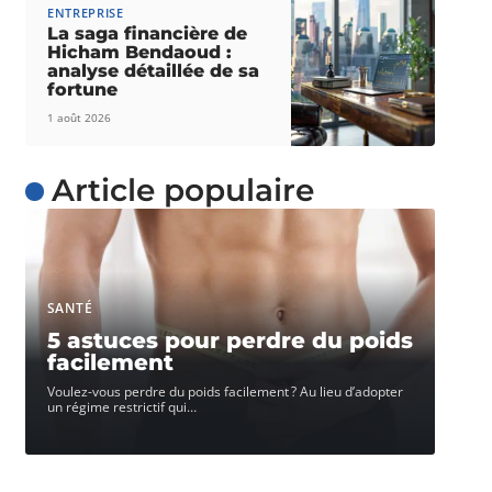
ENTREPRISE
La saga financière de
Hicham Bendaoud :
analyse détaillée de sa
fortune
1 août 2026
Article populaire
SANTÉ
5 astuces pour perdre du poids
facilement
Voulez-vous perdre du poids facilement ? Au lieu d’adopter
un régime restrictif qui
…