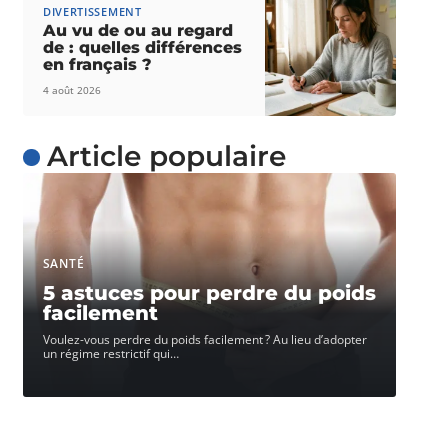
DIVERTISSEMENT
Au vu de ou au regard
de : quelles différences
en français ?
4 août 2026
Article populaire
SANTÉ
5 astuces pour perdre du poids
facilement
Voulez-vous perdre du poids facilement ? Au lieu d’adopter
un régime restrictif qui
…