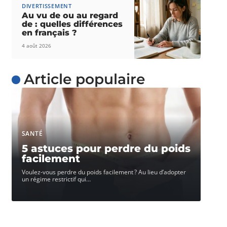
DIVERTISSEMENT
Au vu de ou au regard
de : quelles différences
en français ?
4 août 2026
Article populaire
SANTÉ
5 astuces pour perdre du poids
facilement
Voulez-vous perdre du poids facilement ? Au lieu d’adopter
un régime restrictif qui
…