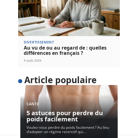
DIVERTISSEMENT
Au vu de ou au regard de : quelles
différences en français ?
4 août 2026
Article populaire
SANTÉ
5 astuces pour perdre du
poids facilement
Voulez-vous perdre du poids facilement ? Au lieu
d’adopter un régime restrictif qui
…