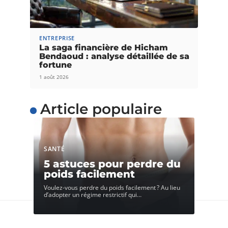
ENTREPRISE
La saga financière de Hicham
Bendaoud : analyse détaillée de sa
fortune
1 août 2026
Article populaire
SANTÉ
5 astuces pour perdre du
poids facilement
Voulez-vous perdre du poids facilement ? Au lieu
d’adopter un régime restrictif qui
…