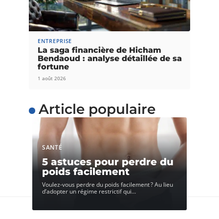
ENTREPRISE
La saga financière de Hicham
Bendaoud : analyse détaillée de sa
fortune
1 août 2026
Article populaire
SANTÉ
5 astuces pour perdre du
poids facilement
Voulez-vous perdre du poids facilement ? Au lieu
d’adopter un régime restrictif qui
…