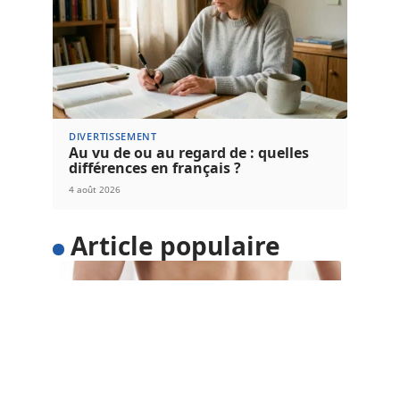
DIVERTISSEMENT
Au vu de ou au regard de : quelles
différences en français ?
4 août 2026
Article populaire
SANTÉ
5 astuces pour perdre du
poids facilement
Voulez-vous perdre du poids facilement ? Au lieu
d’adopter un régime restrictif qui
…