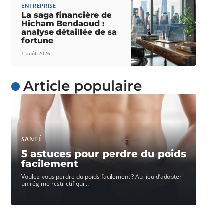
ENTREPRISE
La saga financière de
Hicham Bendaoud :
analyse détaillée de sa
fortune
1 août 2026
Article populaire
SANTÉ
5 astuces pour perdre du poids
facilement
Voulez-vous perdre du poids facilement ? Au lieu d’adopter
un régime restrictif qui
…