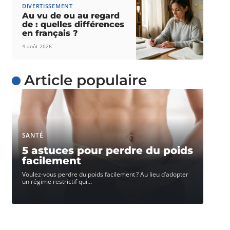
DIVERTISSEMENT
Au vu de ou au regard
de : quelles différences
en français ?
4 août 2026
Article populaire
SANTÉ
5 astuces pour perdre du poids
facilement
Voulez-vous perdre du poids facilement ? Au lieu d’adopter
un régime restrictif qui
…