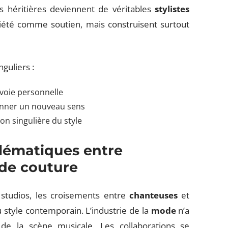
s héritières deviennent de véritables
stylistes
toriété comme soutien, mais construisent surtout
guliers :
 voie personnelle
donner un nouveau sens
on singulière du style
lématiques entre
de couture
studios, les croisements entre
chanteuses
et
u style contemporain. L’industrie de la
mode
n’a
 de la scène musicale. Les collaborations se