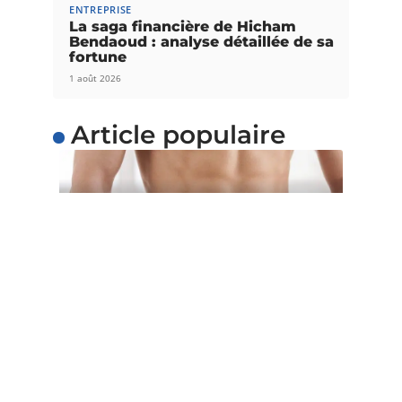
ENTREPRISE
La saga financière de Hicham
Bendaoud : analyse détaillée de sa
fortune
1 août 2026
Article populaire
SANTÉ
5 astuces pour perdre du
poids facilement
Voulez-vous perdre du poids facilement ? Au lieu
d’adopter un régime restrictif qui
…
Contact
Mentions Légales
Sitemap