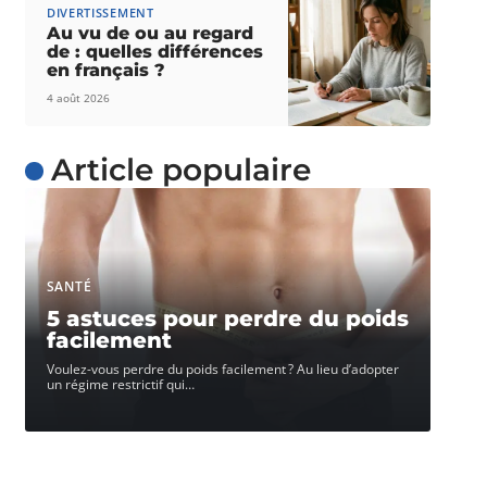
DIVERTISSEMENT
Au vu de ou au regard
de : quelles différences
en français ?
4 août 2026
Article populaire
SANTÉ
5 astuces pour perdre du poids
facilement
Voulez-vous perdre du poids facilement ? Au lieu d’adopter
un régime restrictif qui
…