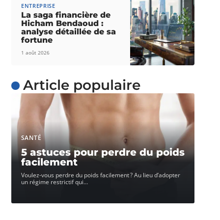
ENTREPRISE
La saga financière de
Hicham Bendaoud :
analyse détaillée de sa
fortune
1 août 2026
Article populaire
SANTÉ
5 astuces pour perdre du poids
facilement
Voulez-vous perdre du poids facilement ? Au lieu d’adopter
un régime restrictif qui
…