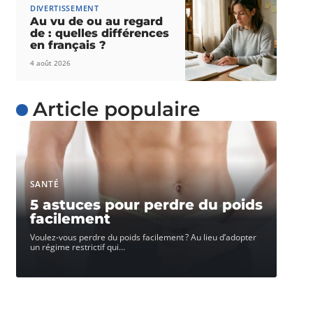
DIVERTISSEMENT
Au vu de ou au regard
de : quelles différences
en français ?
4 août 2026
Article populaire
SANTÉ
5 astuces pour perdre du poids
facilement
Voulez-vous perdre du poids facilement ? Au lieu d’adopter
un régime restrictif qui
…