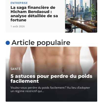
ENTREPRISE
La saga financière de
Hicham Bendaoud :
analyse détaillée de sa
fortune
1 août 2026
Article populaire
SANTÉ
5 astuces pour perdre du poids
facilement
Voulez-vous perdre du poids facilement ? Au lieu d’adopter
un régime restrictif qui
…