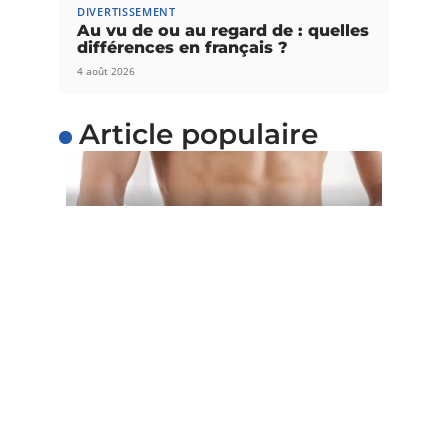
DIVERTISSEMENT
Au vu de ou au regard de : quelles
différences en français ?
4 août 2026
Article populaire
SANTÉ
5 astuces pour perdre du
poids facilement
Voulez-vous perdre du poids facilement ? Au lieu
d’adopter un régime restrictif qui
…
Contact
Mentions Légales
Sitemap