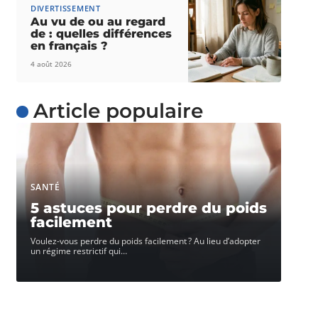
DIVERTISSEMENT
Au vu de ou au regard
de : quelles différences
en français ?
4 août 2026
Article populaire
SANTÉ
5 astuces pour perdre du poids
facilement
Voulez-vous perdre du poids facilement ? Au lieu d’adopter
un régime restrictif qui
…