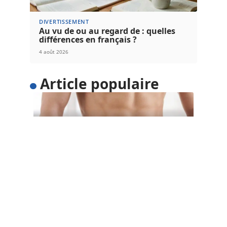
DIVERTISSEMENT
Au vu de ou au regard de : quelles
différences en français ?
4 août 2026
Article populaire
SANTÉ
5 astuces pour perdre du
poids facilement
Voulez-vous perdre du poids facilement ? Au lieu
d’adopter un régime restrictif qui
…