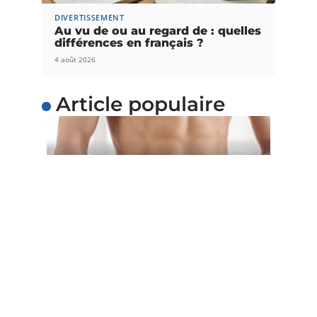
DIVERTISSEMENT
Au vu de ou au regard de : quelles
différences en français ?
4 août 2026
Article populaire
SANTÉ
5 astuces pour perdre du
poids facilement
Voulez-vous perdre du poids facilement ? Au lieu
d’adopter un régime restrictif qui
…
Contact
Mentions Légales
Sitemap