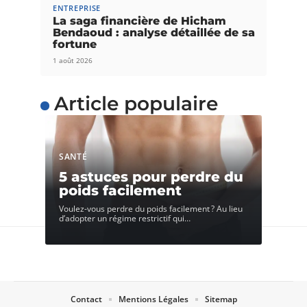
ENTREPRISE
La saga financière de Hicham
Bendaoud : analyse détaillée de sa
fortune
1 août 2026
Article populaire
SANTÉ
5 astuces pour perdre du
poids facilement
Voulez-vous perdre du poids facilement ? Au lieu
d’adopter un régime restrictif qui
…
Contact
Mentions Légales
Sitemap