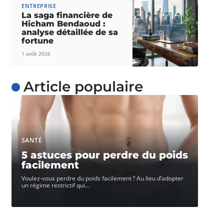
ENTREPRISE
La saga financière de
Hicham Bendaoud :
analyse détaillée de sa
fortune
1 août 2026
Article populaire
SANTÉ
5 astuces pour perdre du poids
facilement
Voulez-vous perdre du poids facilement ? Au lieu d’adopter
un régime restrictif qui
…