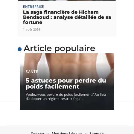
ENTREPRISE
La saga financière de Hicham
Bendaoud : analyse détaillée de sa
fortune
1 août 2026
Article populaire
SANTÉ
5 astuces pour perdre du
poids facilement
Voulez-vous perdre du poids facilement ? Au lieu
d’adopter un régime restrictif qui
…
Contact
Mentions Légales
Sitemap