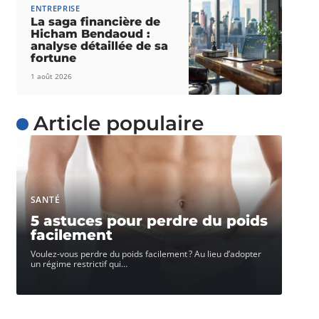
ENTREPRISE
La saga financière de
Hicham Bendaoud :
analyse détaillée de sa
fortune
1 août 2026
Article populaire
SANTÉ
5 astuces pour perdre du poids
facilement
Voulez-vous perdre du poids facilement ? Au lieu d’adopter
un régime restrictif qui
…