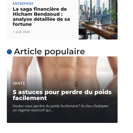
ENTREPRISE
La saga financière de
Hicham Bendaoud :
analyse détaillée de sa
fortune
1 août 2026
Article populaire
SANTÉ
5 astuces pour perdre du poids
facilement
Voulez-vous perdre du poids facilement ? Au lieu d’adopter
un régime restrictif qui
…