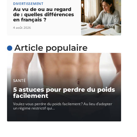
DIVERTISSEMENT
Au vu de ou au regard
de : quelles différences
en français ?
4 août 2026
Article populaire
SANTÉ
5 astuces pour perdre du poids
facilement
Voulez-vous perdre du poids facilement ? Au lieu d’adopter
un régime restrictif qui
…