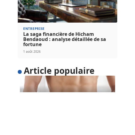
ENTREPRISE
La saga financière de Hicham
Bendaoud : analyse détaillée de sa
fortune
1 août 2026
Article populaire
SANTÉ
5 astuces pour perdre du
poids facilement
Voulez-vous perdre du poids facilement ? Au lieu
d’adopter un régime restrictif qui
…