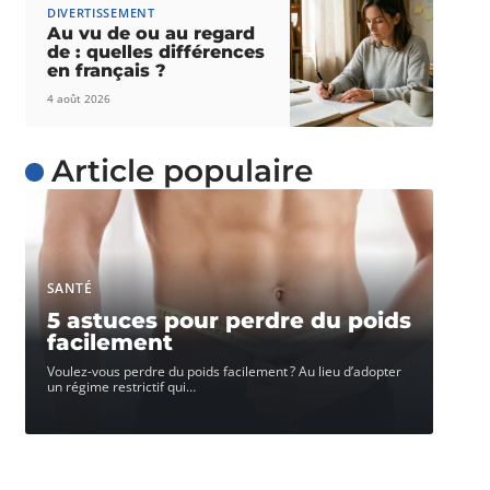
DIVERTISSEMENT
Au vu de ou au regard
de : quelles différences
en français ?
4 août 2026
Article populaire
SANTÉ
5 astuces pour perdre du poids
facilement
Voulez-vous perdre du poids facilement ? Au lieu d’adopter
un régime restrictif qui
…