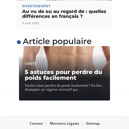
DIVERTISSEMENT
Au vu de ou au regard de : quelles
différences en français ?
4 août 2026
Article populaire
SANTÉ
5 astuces pour perdre du
poids facilement
Voulez-vous perdre du poids facilement ? Au lieu
d’adopter un régime restrictif qui
…
Contact
Mentions Légales
Sitemap