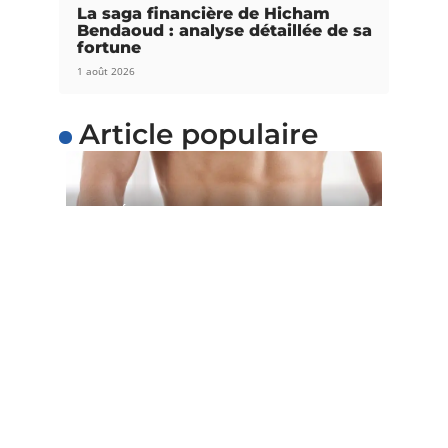
La saga financière de Hicham
Bendaoud : analyse détaillée de sa
fortune
1 août 2026
Article populaire
SANTÉ
5 astuces pour perdre du
poids facilement
Voulez-vous perdre du poids facilement ? Au lieu
d’adopter un régime restrictif qui
…
Contact
Mentions Légales
Sitemap