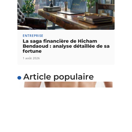
ENTREPRISE
La saga financière de Hicham
Bendaoud : analyse détaillée de sa
fortune
1 août 2026
Article populaire
SANTÉ
5 astuces pour perdre du
poids facilement
Voulez-vous perdre du poids facilement ? Au lieu
d’adopter un régime restrictif qui
…