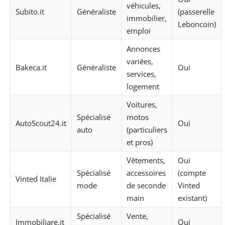
véhicules,
Subito.it
Généraliste
(passerelle
immobilier,
Leboncoin)
emploi
Annonces
variées,
Bakeca.it
Généraliste
Oui
services,
logement
Voitures,
Spécialisé
motos
AutoScout24.it
Oui
auto
(particuliers
et pros)
Vêtements,
Oui
Spécialisé
accessoires
(compte
Vinted Italie
mode
de seconde
Vinted
main
existant)
Spécialisé
Vente,
Immobiliare.it
Oui